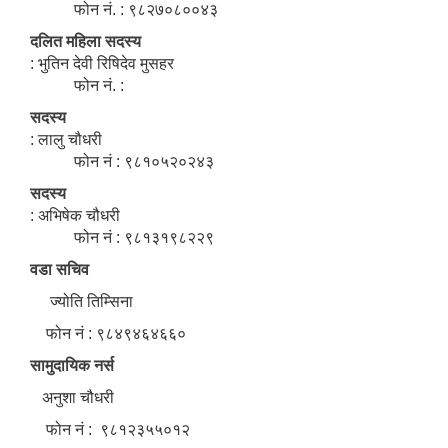
फोन नं. : ९८२७०८००४३
दलित महिला सदस्य
: भुतिन देवी रिषिदेव मुसहर
फोन नं. :
सदस्य
: लालु चौधरी
फोन नं : ९८१०५२०२४३
सदस्य
: अभिषेक चौधरी
फोन नं : ९८१३१९८२२९
वडा सचिव
ज्योति तिम्सिना
फोन नं : ९८४९४६४६६०
सामुदायिक नर्स
अनुशा चौधरी
फोन नं : ९८१२३५५०१२