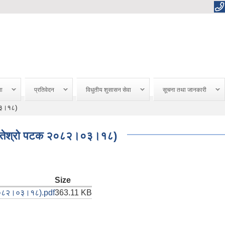
ना
प्रतिवेदन
विधुतीय शुसासन सेवा
सूचना तथा जानकारी
०३।१८)
 (तेश्रो पटक २०८२।०३।१८)
Size
 २०८२।०३।१८).pdf
363.11 KB