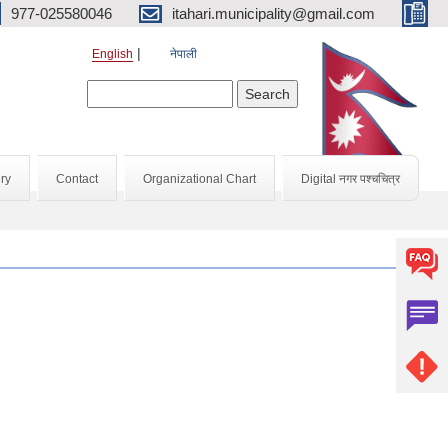
977-025580046
itahari.municipality@gmail.com
English
नेपाली
Search form
Search
ry
Contact
Organizational Chart
Digital नगर पश्चचित्र