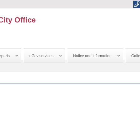
City Office
ports
eGov services
Notice and Information
Galle