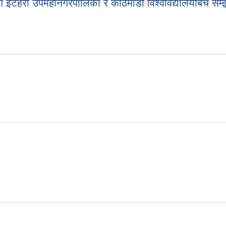
ि इटहरी उपमहानगरपालिका र काठमाडौं विश्वविद्यालयबिच सम्