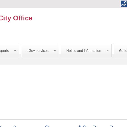
City Office
ports
eGov services
Notice and Information
Galle