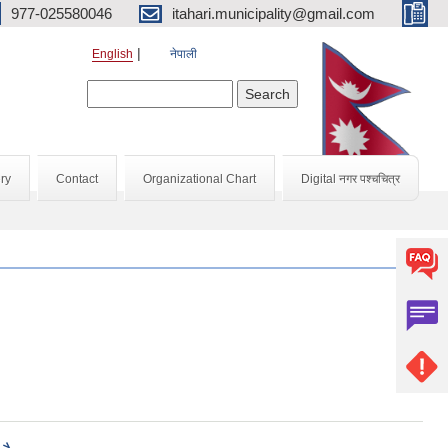
977-025580046
itahari.municipality@gmail.com
English
नेपाली
Search form
Search
ry
Contact
Organizational Chart
Digital नगर पश्चचित्र