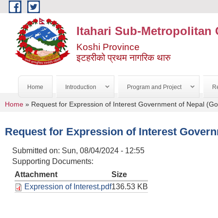
Skip to main content
Itahari Sub-Metropolitan 
Koshi Province
इटहरीको प्रथम नागरिक थारु
Home
Introduction
Program and Project
Re
You are here
Home
» Request for Expression of Interest Government of Nepal (Go
Request for Expression of Interest Govern
Submitted on:
Sun, 08/04/2024 - 12:55
Supporting Documents:
Attachment
Size
Expression of Interest.pdf
136.53 KB