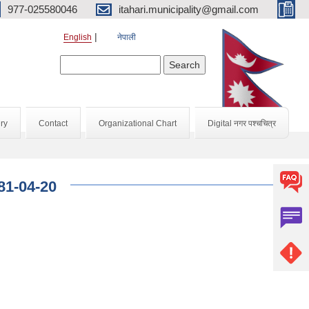
977-025580046
itahari.municipality@gmail.com
English
नेपाली
Search form
Search
ry
Contact
Organizational Chart
Digital नगर पश्चचित्र
81-04-20