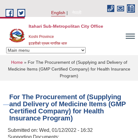
Skip to main content
English
नेपाली
Itahari Sub-Metropolitan City Office
Koshi Province
इटहरीको प्रथम नागरिक थारु
You are here
Home
» For The Procurement of (Supplying and Delivery of
Medicine Items (GMP Certified Company) for Health Insurance
Program)
For The Procurement of (Supplying
and Delivery of Medicine Items (GMP
Certified Company) for Health
Insurance Program)
Submitted on:
Wed, 01/12/2022 - 16:32
Supporting Documents: