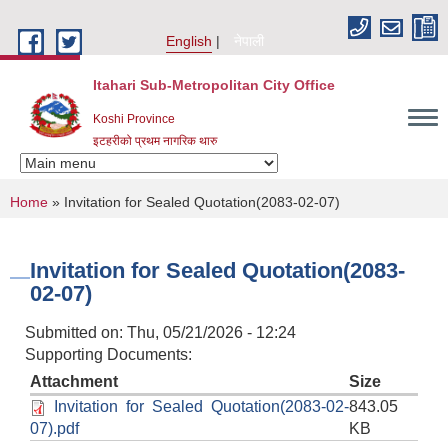
Skip to main content
English
नेपाली
Itahari Sub-Metropolitan City Office
Koshi Province
इटहरीको प्रथम नागरिक थारु
You are here
Home
» Invitation for Sealed Quotation(2083-02-07)
Invitation for Sealed Quotation(2083-
02-07)
Submitted on:
Thu, 05/21/2026 - 12:24
Supporting Documents:
Attachment
Size
Invitation for Sealed Quotation(2083-02-
843.05
07).pdf
KB