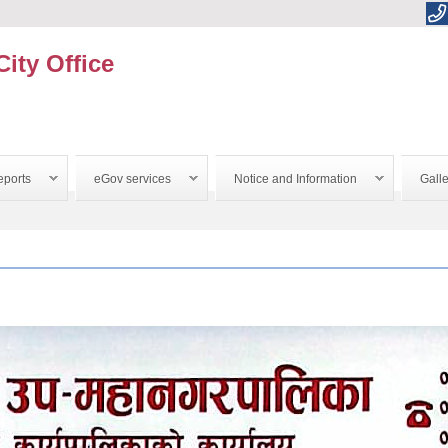
City Office
ports
eGov services
Notice and Information
Galle