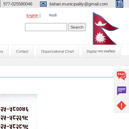
977-025580046
itahari.municipality@gmail.com
English
नेपाली
Search form
Search
ry
Contact
Organizational Chart
Digital नगर पश्चचित्र