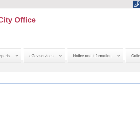
City Office
ports
eGov services
Notice and Information
Galle