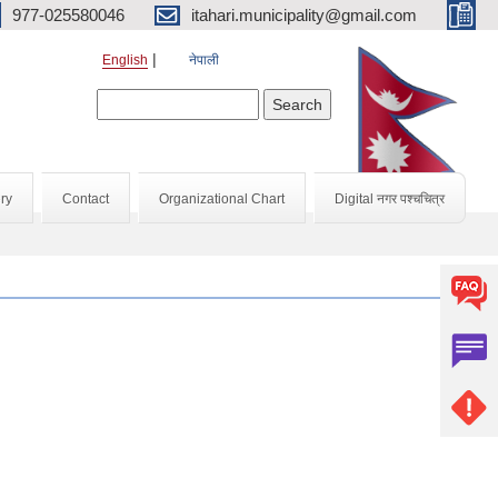
977-025580046
itahari.municipality@gmail.com
English
नेपाली
Search form
Search
ry
Contact
Organizational Chart
Digital नगर पश्चचित्र