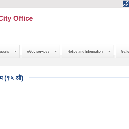
City Office
ports
eGov services
Notice and Information
Galle
णय (९५ औं)