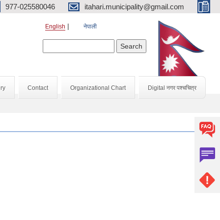
977-025580046
itahari.municipality@gmail.com
English
नेपाली
Search form
Search
ry
Contact
Organizational Chart
Digital नगर पश्चचित्र