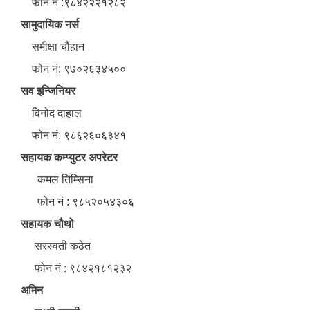
फोन नं :९८४२२२१२८२
सामुदायिक नर्स
समीक्षा चौहान
फोन नं: ९७०२६३४५००
सव इन्जिनियर
विनोद दाहाल
फोन नं: ९८६२६०६३४१
सहायक कम्प्युटर अपरेटर
कमल तिम्सिना
फोन नं : ९८५२०५४३०६
सहायक चौथो
सरस्वती कठेत
फोन नं : ९८४२१८१२३२
अमिन