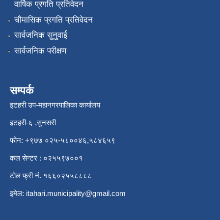
वार्षिक प्रगति प्रतिवेदन
चौमासिक प्रगति प्रतिवेदन
सार्वजनिक सुनुवाई
सार्वजनिक परीक्षण
सम्पर्क
इटहरी उप-महानगरपालिका कार्यालय
इटहरी-६ ,सुनसरी
फोन: +९७७ ०२५-५८००४६,५८४६५९
कल सेन्टर : ०२५५९७००१
टोल फ्री नं. १६६०२५५८८८८
इमेल:
itahari.municipality@gmail.com