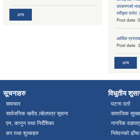
उपकरणको भाडा 
स्वीकृत दररे
अन्य
Post date:
0
आर्थिक प्रस्ताव
Post date:
1
अन्य
सूचनाहरु
विधुतीय शुस
समाचार
घटना दर्ता
सार्वजनिक खरीद /बोलपत्र सूचना
सामाजिक सुरक्ष
एन, कानुन तथा निर्देशिका
नागरिक वडापत्
कर तथा शुल्कहरु
निवेदनको ढाँचा