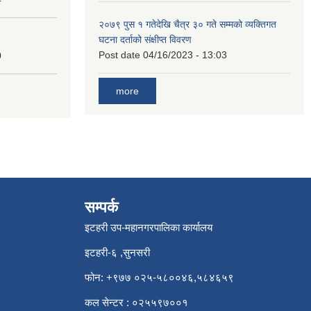
२०७९ पुस १ गतेदेखि चैत्र ३० गते सम्मको व्यक्तिगत
घटना दर्ताको संक्षीप्त विवरण
Post date
04/16/2023 - 13:03
0
more
सम्पर्क
इटहरी उप-महानगरपालिका कार्यालय
इटहरी-६ ,सुनसरी
फोन: +९७७ ०२५-५८००४६,५८४६५९
कल सेन्टर : ०२५५९७००१