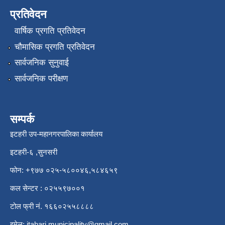
प्रतिवेदन
वार्षिक प्रगति प्रतिवेदन
चौमासिक प्रगति प्रतिवेदन
सार्वजनिक सुनुवाई
सार्वजनिक परीक्षण
सम्पर्क
इटहरी उप-महानगरपालिका कार्यालय
इटहरी-६ ,सुनसरी
फोन: +९७७ ०२५-५८००४६,५८४६५९
कल सेन्टर : ०२५५९७००१
टोल फ्री नं. १६६०२५५८८८८
इमेल:
itahari.municipality@gmail.com