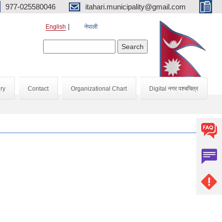
977-025580046
itahari.municipality@gmail.com
English
नेपाली
Search form
Search
ry
Contact
Organizational Chart
Digital नगर पश्चचित्र