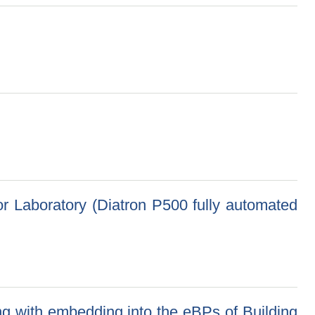
or Laboratory (Diatron P500 fully automated
tron P500 fully automated analyzer in Itahari Hospital) Itahari,
 along with embedding into the eBPs of Building