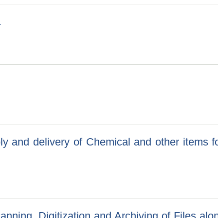
.
st.
ply and delivery of Chemical and other items f
ply and delivery of Chemical and other items for Laboratory (Dia
धमा (Scanning, Digitization and Archiving of Files