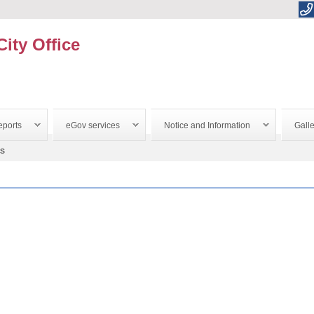
City Office
ports
eGov services
Notice and Information
Galle
es