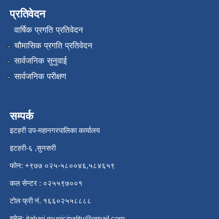
प्रतिवेदन
वार्षिक प्रगति प्रतिवेदन
चौमासिक प्रगति प्रतिवेदन
सार्वजनिक सुनुवाई
सार्वजनिक परीक्षण
सम्पर्क
इटहरी उप-महानगरपालिका कार्यालय
इटहरी-६ ,सुनसरी
फोन: +९७७ ०२५-५८००४६,५८४६५९
कल सेन्टर : ०२५५९७००१
टोल फ्री नं. १६६०२५५८८८८
इमेल:
itahari.municipality@gmail.com