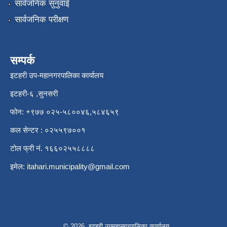
सार्वजनिक सुनुवाई
सार्वजनिक परीक्षण
सम्पर्क
इटहरी उप-महानगरपालिका कार्यालय
इटहरी-६ ,सुनसरी
फोन: +९७७ ०२५-५८००४६,५८४६५९
कल सेन्टर : ०२५५९७००१
टोल फ्री नं. १६६०२५५८८८८
इमेल:
itahari.municipality@gmail.com
© 2026 इटहरी उपमहानगरपालिका कार्यालय