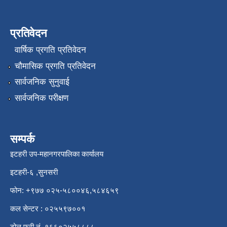
प्रतिवेदन
वार्षिक प्रगति प्रतिवेदन
चौमासिक प्रगति प्रतिवेदन
सार्वजनिक सुनुवाई
सार्वजनिक परीक्षण
सम्पर्क
इटहरी उप-महानगरपालिका कार्यालय
इटहरी-६ ,सुनसरी
फोन: +९७७ ०२५-५८००४६,५८४६५९
कल सेन्टर : ०२५५९७००१
टोल फ्री नं. १६६०२५५८८८८