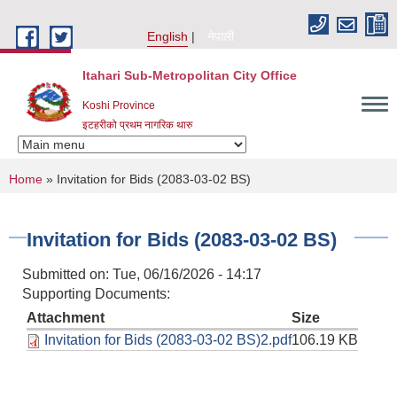
Skip to main content
English
नेपाली
Itahari Sub-Metropolitan City Office
Koshi Province
इटहरीको प्रथम नागरिक थारु
You are here
Home
» Invitation for Bids (2083-03-02 BS)
Invitation for Bids (2083-03-02 BS)
Submitted on:
Tue, 06/16/2026 - 14:17
Supporting Documents:
Attachment
Size
Invitation for Bids (2083-03-02 BS)2.pdf
106.19 KB